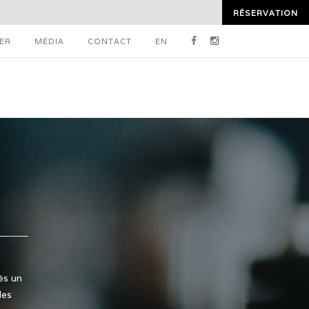
RÉSERVATION
ER
MÉDIA
CONTACT
EN
és un
des